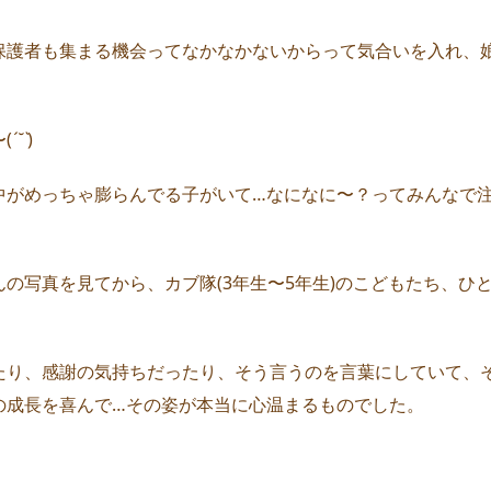
保護者も集まる機会ってなかなかないからって気合いを入れ、
(
ˊ˘ˋ
)
中がめっちゃ膨らんでる子がいて…なになに〜？ってみんなで
の写真を見てから、カブ隊(3年生〜5年生)のこどもたち、ひ
たり、感謝の気持ちだったり、そう言うのを言葉にしていて、
の成長を喜んで…その姿が本当に心温まるものでした。