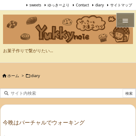
sweets
ゆっきーより
Contact
diary
サイトマップ

お菓子作りで繋がりたい…
ホーム
>
diary


今晩はバーチャルでウォーキング