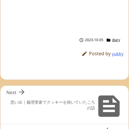
2023-10-05
diary


Posted by

yukky

Next

思い出｜義理実家でクッキーを焼いていたころ
の話