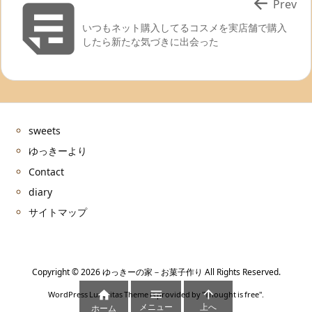


Prev
いつもネット購入してるコスメを実店舗で購入
したら新たな気づきに出会った
sweets
ゆっきーより
Contact
diary
サイトマップ
Copyright ©
2026
ゆっきーの家－お菓子作り
All Rights Reserved.



WordPress Luxeritas Theme is provided by "
Thought is free
".
メニュー
上へ
ホーム