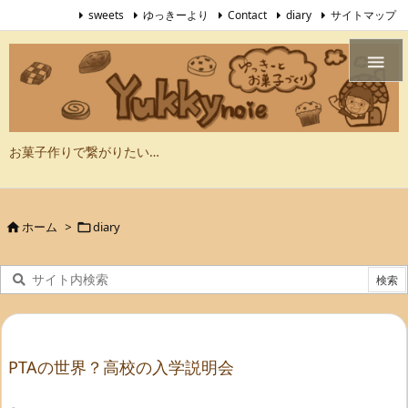
sweets
ゆっきーより
Contact
diary
サイトマップ

お菓子作りで繋がりたい…
ホーム
>
diary


PTAの世界？高校の入学説明会