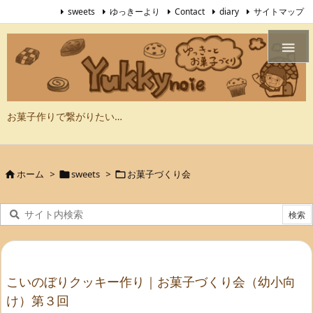
sweets
ゆっきーより
Contact
diary
サイトマップ

お菓子作りで繋がりたい…
ホーム
>
sweets
>
お菓子づくり会



こいのぼりクッキー作り｜お菓子づくり会（幼小向
け）第３回