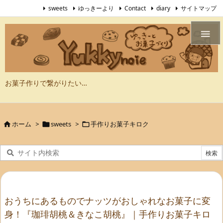
sweets
ゆっきーより
Contact
diary
サイトマップ

お菓子作りで繋がりたい…
ホーム
>
sweets
>
手作りお菓子キロク



おうちにあるものでナッツがおしゃれなお菓子に変
身！『珈琲胡桃＆きなこ胡桃』｜手作りお菓子キロ