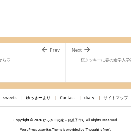


Prev
Next
から♡
桜クッキーに春の進学入学祝
sweets
ゆっきーより
Contact
diary
サイトマップ
Copyright ©
2026
ゆっきーの家－お菓子作り
All Rights Reserved.
WordPress Luxeritas Theme is provided by "
Thought is free
".