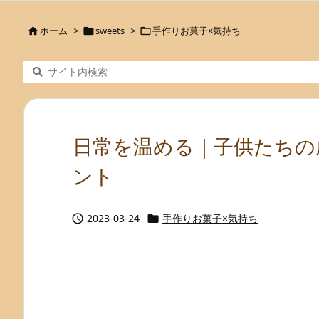
ホーム
>
sweets
>
手作りお菓子×気持ち



日常を温める｜子供たちの
ント
2023-03-24
手作りお菓子×気持ち

