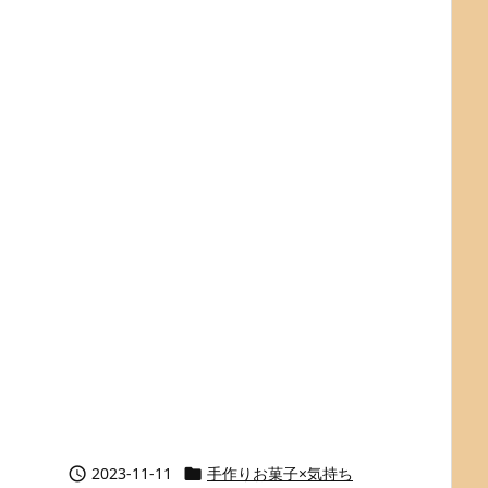
2023-11-11
手作りお菓子×気持ち

