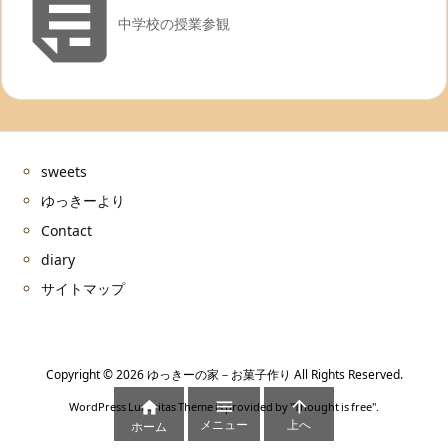

中学校の授業参観
sweets
ゆっきーより
Contact
diary
サイトマップ
Copyright ©
2026
ゆっきーの家－お菓子作り
All Rights Reserved.



WordPress Luxeritas Theme is provided by "
Thought is free
".
メニュー
上へ
ホーム