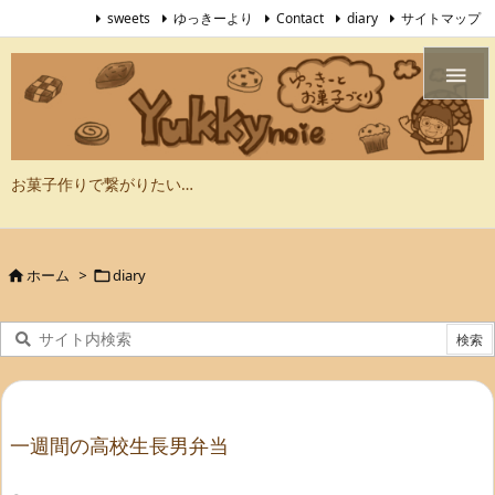
sweets
ゆっきーより
Contact
diary
サイトマップ

お菓子作りで繋がりたい…
ホーム
>
diary


一週間の高校生長男弁当