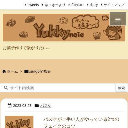
sweets
ゆっきーより
Contact
diary
サイトマップ

お菓子作りで繋がりたい…
ホーム
>
sangoh10sai


2023-08-23
バスケ


バスケが上手い人がやっている2つの
フェイクのコツ