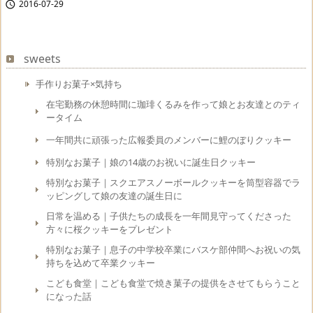
2016-07-29

sweets
手作りお菓子×気持ち
在宅勤務の休憩時間に珈琲くるみを作って娘とお友達とのティ
ータイム
一年間共に頑張った広報委員のメンバーに鯉のぼりクッキー
特別なお菓子｜娘の14歳のお祝いに誕生日クッキー
特別なお菓子｜スクエアスノーボールクッキーを筒型容器でラ
ッピングして娘の友達の誕生日に
日常を温める｜子供たちの成長を一年間見守ってくださった
方々に桜クッキーをプレゼント
特別なお菓子｜息子の中学校卒業にバスケ部仲間へお祝いの気
持ちを込めて卒業クッキー
こども食堂｜こども食堂で焼き菓子の提供をさせてもらうこと
になった話