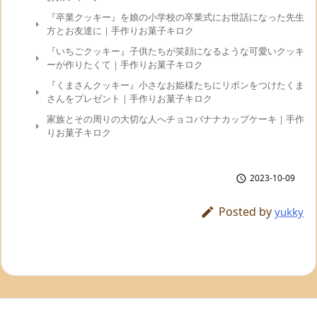
『卒業クッキー』を娘の小学校の卒業式にお世話になった先生
方とお友達に｜手作りお菓子キロク
『いちごクッキー』子供たちが笑顔になるような可愛いクッキ
ーが作りたくて｜手作りお菓子キロク
『くまさんクッキー』小さなお姫様たちにリボンをつけたくま
さんをプレゼント｜手作りお菓子キロク
家族とその周りの大切な人へチョコバナナカップケーキ｜手作
りお菓子キロク
2023-10-09

Posted by

yukky