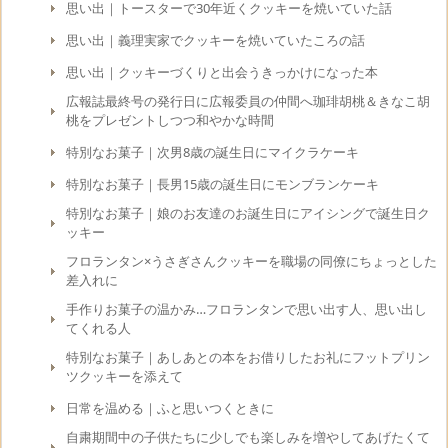
思い出｜トースターで30年近くクッキーを焼いていた話
思い出｜義理実家でクッキーを焼いていたころの話
思い出｜クッキーづくりと出会うきっかけになった本
広報誌最終号の発行日に広報委員の仲間へ珈琲胡桃＆きなこ胡
桃をプレゼントしつつ和やかな時間
特別なお菓子｜次男8歳の誕生日にマイクラケーキ
特別なお菓子｜長男15歳の誕生日にモンブランケーキ
特別なお菓子｜娘のお友達のお誕生日にアイシングで誕生日ク
ッキー
フロランタン×うさぎさんクッキーを職場の同僚にちょっとした
差入れに
手作りお菓子の温かみ…フロランタンで思い出す人、思い出し
てくれる人
特別なお菓子｜あしあとの本をお借りしたお礼にフットプリン
ツクッキーを添えて
日常を温める｜ふと思いつくときに
自粛期間中の子供たちに少しでも楽しみを増やしてあげたくて