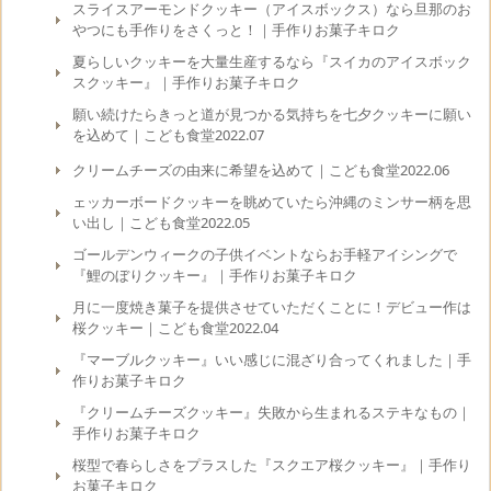
スライスアーモンドクッキー（アイスボックス）なら旦那のお
やつにも手作りをさくっと！｜手作りお菓子キロク
夏らしいクッキーを大量生産するなら『スイカのアイスボック
スクッキー』｜手作りお菓子キロク
願い続けたらきっと道が見つかる気持ちを七夕クッキーに願い
を込めて｜こども食堂2022.07
クリームチーズの由来に希望を込めて｜こども食堂2022.06
ェッカーボードクッキーを眺めていたら沖縄のミンサー柄を思
い出し｜こども食堂2022.05
ゴールデンウィークの子供イベントならお手軽アイシングで
『鯉のぼりクッキー』｜手作りお菓子キロク
月に一度焼き菓子を提供させていただくことに！デビュー作は
桜クッキー｜こども食堂2022.04
『マーブルクッキー』いい感じに混ざり合ってくれました｜手
作りお菓子キロク
『クリームチーズクッキー』失敗から生まれるステキなもの｜
手作りお菓子キロク
桜型で春らしさをプラスした『スクエア桜クッキー』｜手作り
お菓子キロク