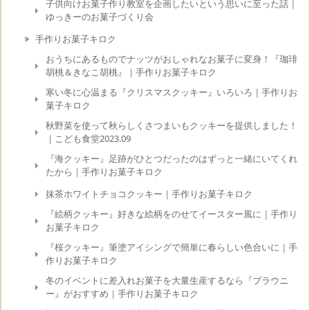
子供向けお菓子作り教室を企画したいという思いに至った話｜
ゆっきーのお菓子づくり会
手作りお菓子キロク
おうちにあるものでナッツがおしゃれなお菓子に変身！『珈琲
胡桃＆きなこ胡桃』｜手作りお菓子キロク
寒い冬に心温まる『クリスマスクッキー』いろいろ｜手作りお
菓子キロク
秋野菜を使って秋らしくさつまいもクッキーを提供しました！
｜こども食堂2023.09
『海クッキー』足跡がひとつだったのはずっと一緒にいてくれ
たから｜手作りお菓子キロク
抹茶ホワイトチョコクッキー｜手作りお菓子キロク
『絵柄クッキー』好きな絵柄をのせてイースター風に｜手作り
お菓子キロク
『桜クッキー』筆塗アイシングで簡単に春らしい色合いに｜手
作りお菓子キロク
冬のイベントに差入れお菓子を大量生産するなら『ブラウニ
ー』がおすすめ｜手作りお菓子キロク