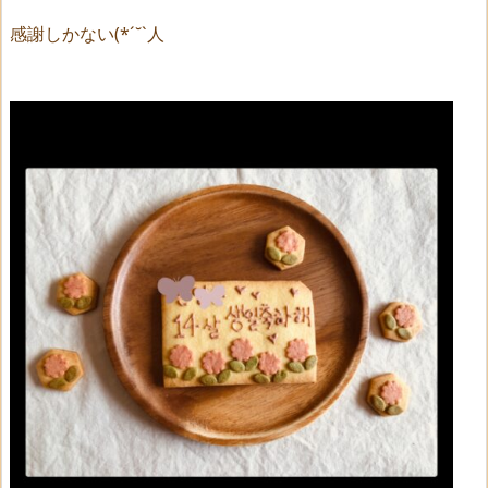
感謝しかない(*´˘`人