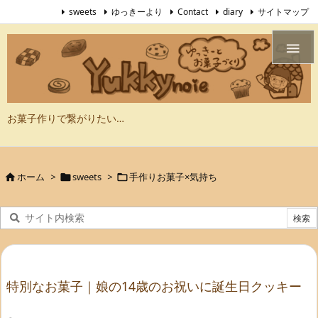
sweets
ゆっきーより
Contact
diary
サイトマップ

お菓子作りで繋がりたい…
ホーム
>
sweets
>
手作りお菓子×気持ち



特別なお菓子｜娘の14歳のお祝いに誕生日クッキー