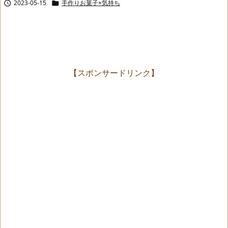
2023-05-15
手作りお菓子×気持ち


【スポンサードリンク】