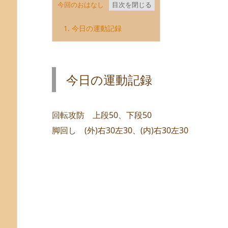
今回のおはなし
1.
今日の運動記録
今日の運動記録
回転攻防 上段50、下段50
脚回し (外)右30左30、(内)右30左30