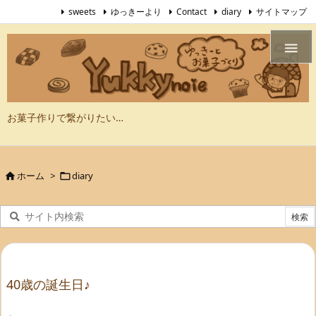
sweets
ゆっきーより
Contact
diary
サイトマップ

お菓子作りで繋がりたい…
ホーム
>
diary


40歳の誕生日♪